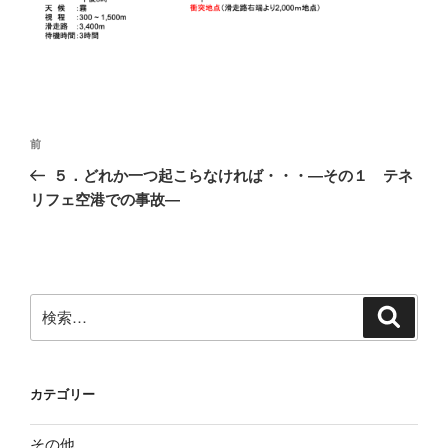
投
前
前
稿
の
５．どれか一つ起こらなければ・・・―その１ テネ
ナ
投
リフェ空港での事故―
ビ
稿
ゲ
ー
シ
検
検
ョ
索
索:
ン
カテゴリー
その他