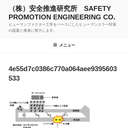
コ
（株）安全推進研究所 SAFETY
ン
PROMOTION ENGINEERING CO.
テ
ン
ヒューマンファクター工学をベースにしたヒューマンエラー対策
ツ
の提案と推進に努力します。
へ
ス
メニュー
キ
ッ
プ
4e55d7c0386c770a064aee9395603
533