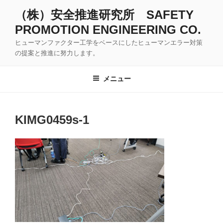
コ
（株）安全推進研究所 SAFETY
ン
PROMOTION ENGINEERING CO.
テ
ン
ヒューマンファクター工学をベースにしたヒューマンエラー対策
ツ
の提案と推進に努力します。
へ
ス
メニュー
キ
ッ
プ
KIMG0459s-1