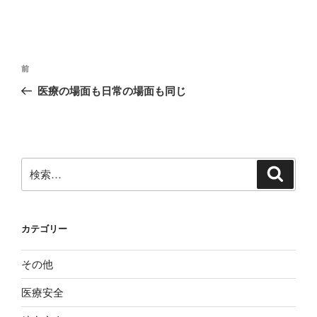
投
前
前
稿
の
医療の場面も日常の場面も同じ
ナ
投
ビ
稿
ゲ
ー
検
検
シ
索
索:
ョ
ン
カテゴリー
その他
医療安全