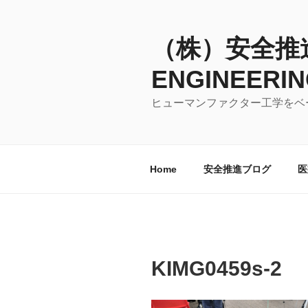
コ
ン
テ
（株）安全推進研
ン
ENGINEERIN
ツ
へ
ヒューマンファクター工学をベ
ス
キ
ッ
プ
Home
安全推進ブログ
医
KIMG0459s-2