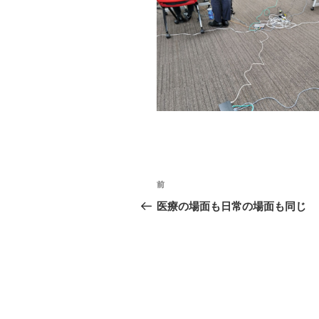
投
前
前
稿
の
医療の場面も日常の場面も同じ
投
ナ
稿
ビ
ゲ
ー