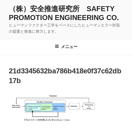
コ
（株）安全推進研究所 SAFETY
ン
PROMOTION ENGINEERING CO.
テ
ン
ヒューマンファクター工学をベースにしたヒューマンエラー対策
ツ
の提案と推進に努力します。
へ
ス
メニュー
キ
ッ
プ
21d3345632ba786b418e0f37c62db
17b