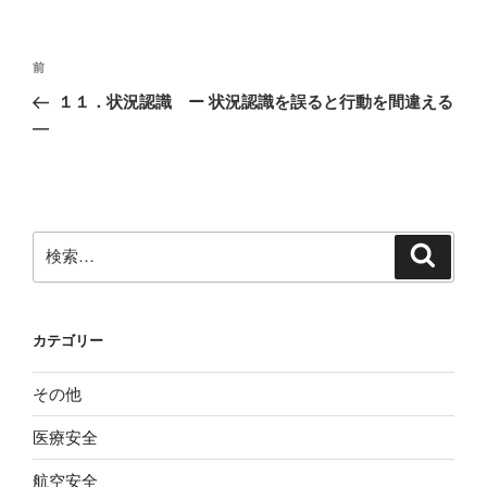
投
前
前
稿
の
１１．状況認識 ー 状況認識を誤ると行動を間違える
ナ
投
―
ビ
稿
ゲ
ー
シ
検
検
ョ
索
索:
ン
カテゴリー
その他
医療安全
航空安全