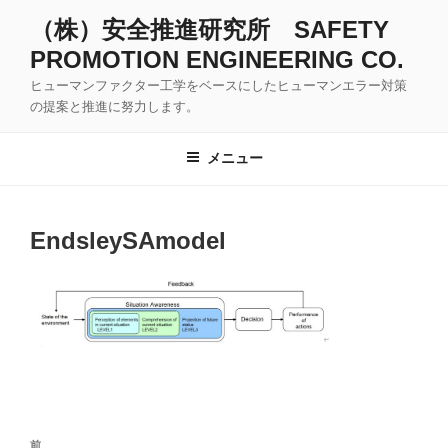
コ
（株）安全推進研究所 SAFETY
ン
PROMOTION ENGINEERING CO.
テ
ン
ヒューマンファクター工学をベースにしたヒューマンエラー対策
ツ
の提案と推進に努力します。
へ
ス
メニュー
キ
ッ
プ
EndsleySAmodel
投
前
前