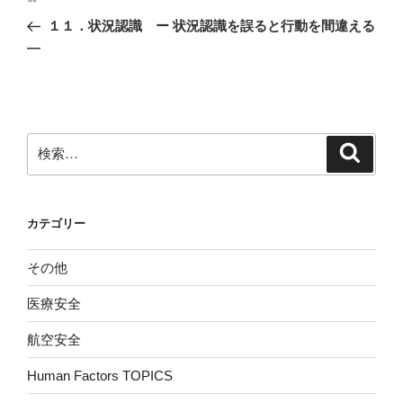
稿
の
１１．状況認識 ー 状況認識を誤ると行動を間違える
ナ
投
―
ビ
稿
ゲ
ー
シ
検
検
ョ
索
索:
ン
カテゴリー
その他
医療安全
航空安全
Human Factors TOPICS