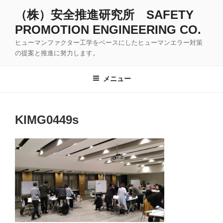
コ
（株）安全推進研究所 SAFETY
ン
PROMOTION ENGINEERING CO.
テ
ン
ヒューマンファクター工学をベースにしたヒューマンエラー対策
ツ
の提案と推進に努力します。
へ
ス
メニュー
キ
ッ
プ
KIMG0449s