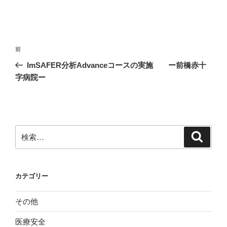
投
前
前
稿
の
ImSAFER分析Advanceコースの実施 ー前橋赤十
ナ
投
字病院ー
ビ
稿
ゲ
ー
シ
検
検
ョ
索
索:
ン
カテゴリー
その他
医療安全