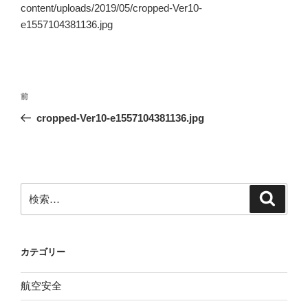
content/uploads/2019/05/cropped-Ver10-
e1557104381136.jpg
投
前
前
稿
の
cropped-Ver10-e1557104381136.jpg
ナ
投
ビ
稿
ゲ
ー
検
検
シ
索
索:
ョ
ン
カテゴリー
航空安全