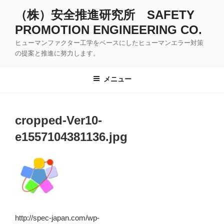
コ
（株）安全推進研究所 SAFETY
ン
PROMOTION ENGINEERING CO.
テ
ン
ヒューマンファクター工学をベースにしたヒューマンエラー対策
ツ
の提案と推進に努力します。
へ
ス
メニュー
キ
ッ
プ
cropped-Ver10-
e1557104381136.jpg
http://spec-japan.com/wp-