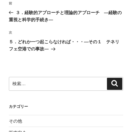
前
前
稿
の
３．経験的アプローチと理論的アプローチ ―経験の
ナ
投
重視と科学的手続き―
ビ
稿
ゲ
次
次
の
ー
５．どれか一つ起こらなければ・・・―その１ テネリ
投
シ
フェ空港での事故―
稿
ョ
ン
検
検
索
索:
カテゴリー
その他