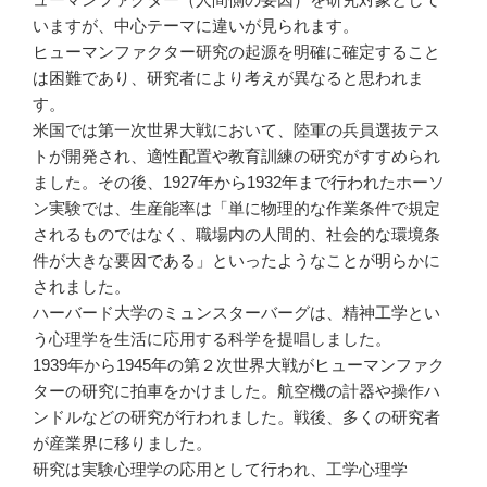
いますが、中心テーマに違いが見られます。
ヒューマンファクター研究の起源を明確に確定すること
は困難であり、研究者により考えが異なると思われま
す。
米国では第一次世界大戦において、陸軍の兵員選抜テス
トが開発され、適性配置や教育訓練の研究がすすめられ
ました。その後、1927年から1932年まで行われたホーソ
ン実験では、生産能率は「単に物理的な作業条件で規定
されるものではなく、職場内の人間的、社会的な環境条
件が大きな要因である」といったようなことが明らかに
されました。
ハーバード大学のミュンスターバーグは、精神工学とい
う心理学を生活に応用する科学を提唱しました。
1939年から1945年の第２次世界大戦がヒューマンファク
ターの研究に拍車をかけました。航空機の計器や操作ハ
ンドルなどの研究が行われました。戦後、多くの研究者
が産業界に移りました。
研究は実験心理学の応用として行われ、工学心理学