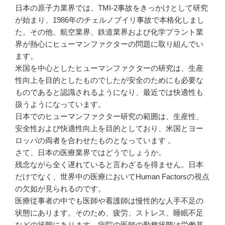
日本の原子力業界では、TMI-2事故をきっかけとして研究
が始まり、1986年のチェルノブイリ事故で本格化しまし
た。その他、航空業界、鉄道業界および化学プラント業
界が熱心にヒューマンファクターの問題に取り組んでい
ます。
米国を中心としたヒューマンファクターの研究は、生産
性向上を目的としたものでしたが安全のためにも必要な
ものであると認識されるようになり、最近では快適性も
扱うようになっています。
日本でのヒューマンファクター研究の範囲は、生産性、
安全性および快適性向上を目的としており、米国とヨー
ロッパの両者を合わせたものとなっています 。
さて、日本の医療業界ではどうでしょうか。
残念ながら全く遅れていると言わざるを得ません。日本
だけでなく、世界中の医療においてHuman Factorsの視点
の欠如が見られるのです。
医療従事者の中でも医師や看護師は慢性的な人手不足の
状態にあります。そのため、疲労、ストレス、睡眠不足
などの状態にあります。病院の医師の勤務状態は労働基