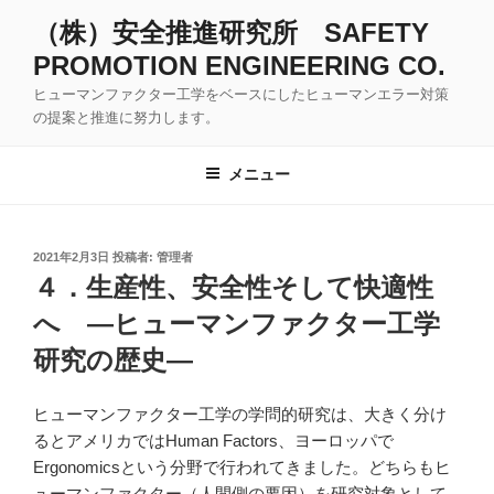
コ
（株）安全推進研究所 SAFETY
ン
PROMOTION ENGINEERING CO.
テ
ン
ヒューマンファクター工学をベースにしたヒューマンエラー対策
ツ
の提案と推進に努力します。
へ
ス
メニュー
キ
ッ
プ
投
2021年2月3日
投稿者:
管理者
稿
４．生産性、安全性そして快適性
日:
へ ―ヒューマンファクター工学
研究の歴史―
ヒューマンファクター工学の学問的研究は、大きく分け
るとアメリカではHuman Factors、ヨーロッパで
Ergonomicsという分野で行われてきました。どちらもヒ
ューマンファクター（人間側の要因）を研究対象として