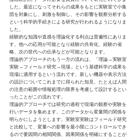
した。最近になってそれらの成果をもとに実験室で小集
団を対象にし、刺激を制御し、その影響を観察分析する
という科学的手続きによる研究が行われるようになりま
した。
経験的な知識や直感を理論化する利点は普遍性にありま
す。他への応用が可能となり経験の共有化、経験の省
略、次の世代への伝承などが可能となります。
理論的アプローチのもう一方の流れは、「理論→実験室
実験→フィールド研究→現場」という基礎科学の成果を
現場に適用するという流れです。新しい機器や表示方法
の設計についてこれまでに得られた知見、たとえば人間
の注意の範囲や情報処理の限界を考慮して設計するとい
ったことがこの流れです。
理論的アプローチでは研究の過程で現場の観察や実験を
行いデータを集めます。このデータから変量間の関係を
明らかにしようとします。実験室実験はフィールド研究
と比較して、変量への影響を最小限にコントロールでき
るので要因間の相関関係、因果関係を明確にすることが