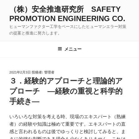
コ
（株）安全推進研究所 SAFETY
ン
PROMOTION ENGINEERING CO.
テ
ン
ヒューマンファクター工学をベースにしたヒューマンエラー対策
ツ
の提案と推進に努力します。
へ
ス
メニュー
キ
ッ
プ
投
2021年2月3日
投稿者:
管理者
稿
３．経験的アプローチと理論的ア
日:
プローチ ―経験の重視と科学的
手続き―
いろいろな対策を考える時、現場のエキスパート（熟練
者）の経験や知識は極めて重要です。エキスパートの直
感と言われるものは後でゆっくりと検討してみると、ま
さに的確な判断である場合も少なくありません。これは