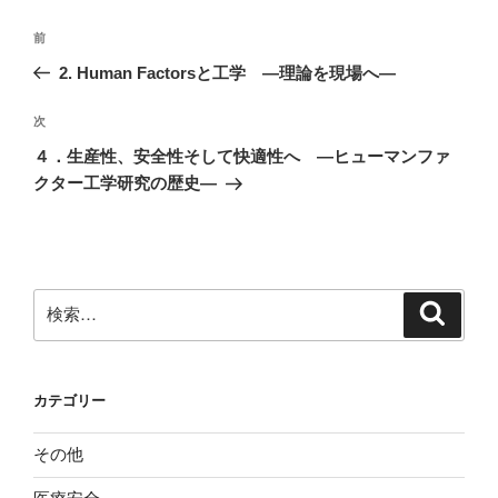
投
前
前
稿
の
2. Human Factorsと工学 ―理論を現場へ―
ナ
投
ビ
稿
次
次
ゲ
の
４．生産性、安全性そして快適性へ ―ヒューマンファ
投
ー
クター工学研究の歴史―
稿
シ
ョ
ン
検
検
索
索:
カテゴリー
その他